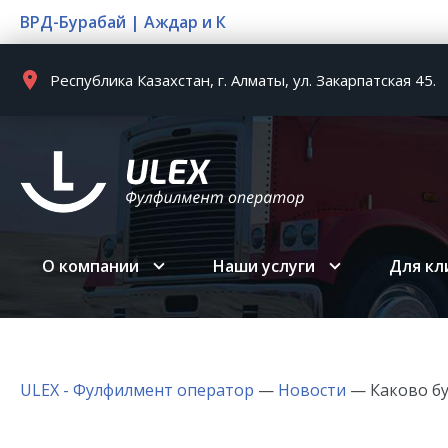
ВРД-Бурабай |
Аждар и К
Республика Казахстан, г. Алматы, ул. Закарпатская 45.
О компании
Наши услуги
Для кл
ULEX - Фулфилмент оператор
—
Новости
—
Каково бу